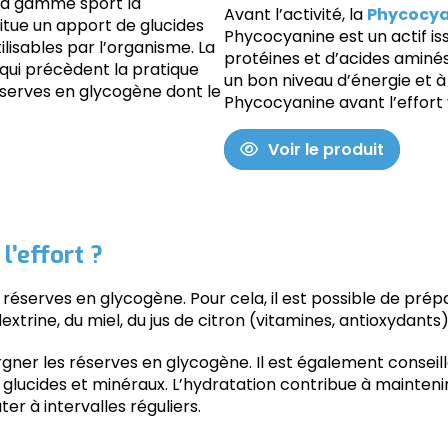
sa gamme sport la
Avant l’activité, la
Phycocya
itue un apport de glucides
Phycocyanine est un actif is
isables par l’organisme. La
protéines et d’acides aminés
s qui précèdent la pratique
un bon niveau d’énergie et à
réserves en glycogène dont le
Phycocyanine avant l’effort v
Voir le produit
l’effort ?
es réserves en glycogène. Pour cela, il est possible de pré
xtrine, du miel, du jus de citron (vitamines, antioxydants
rgner les réserves en glycogène. Il est également conseil
en glucides et minéraux. L’hydratation contribue à mainte
ter à intervalles réguliers.