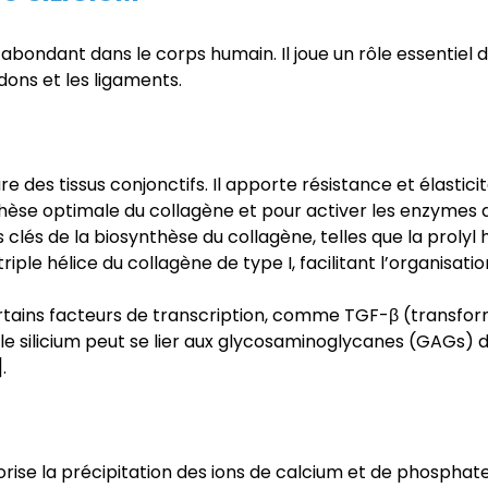
s abondant dans le corps humain. Il joue un rôle essentiel 
ndons et les ligaments.
 des tissus conjonctifs. Il apporte résistance et élasticit
thèse optimale du collagène et pour activer les enzymes d’
és de la biosynthèse du collagène, telles que la prolyl hyd
 triple hélice du collagène de type I, facilitant l’organisat
e certains facteurs de transcription, comme TGF-β (transfo
le silicium peut se lier aux glycosaminoglycanes (GAGs) d
.
avorise la précipitation des ions de calcium et de phospha