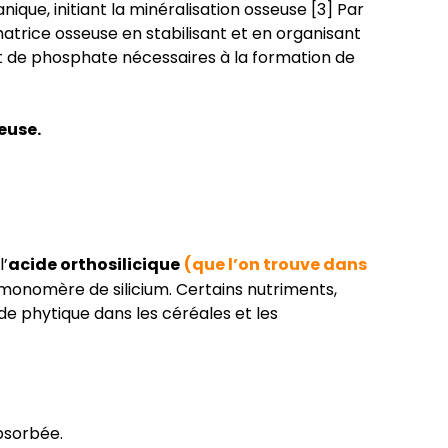
que, initiant la minéralisation osseuse [3] Par
 matrice osseuse en stabilisant et en organisant
m et de phosphate nécessaires à la formation de
euse.
l’
acide orthosilicique
(que l’on trouve dans
e monomère de silicium. Certains nutriments,
de phytique dans les céréales et les
absorbée.