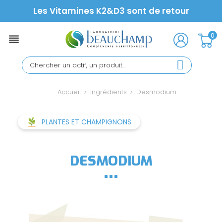
Les Vitamines K2&D3 sont de retour
0

Accueil
Ingrédients
Desmodium
PLANTES ET CHAMPIGNONS
DESMODIUM