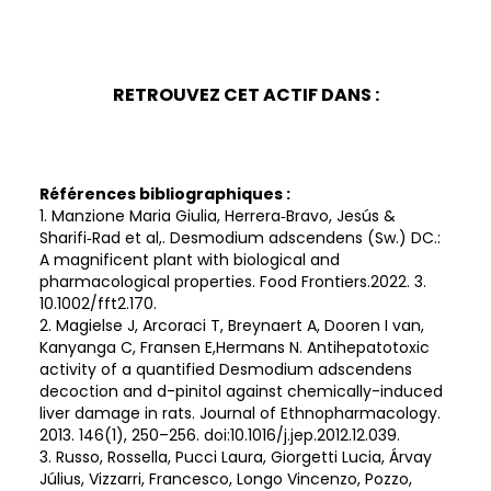
RETROUVEZ CET ACTIF DANS :
Références bibliographiques :
1. Manzione Maria Giulia, Herrera‐Bravo, Jesús &
Sharifi‐Rad et al,. Desmodium adscendens (Sw.) DC.:
A magnificent plant with biological and
pharmacological properties. Food Frontiers.2022. 3.
10.1002/fft2.170.
2. Magielse J, Arcoraci T, Breynaert A, Dooren I van,
Kanyanga C, Fransen E,Hermans N. Antihepatotoxic
activity of a quantified Desmodium adscendens
decoction and d-pinitol against chemically-induced
liver damage in rats. Journal of Ethnopharmacology.
2013. 146(1), 250–256. doi:10.1016/j.jep.2012.12.039.
3. Russo, Rossella, Pucci Laura, Giorgetti Lucia, Árvay
Július, Vizzarri, Francesco, Longo Vincenzo, Pozzo,