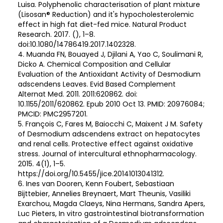
Luisa. Polyphenolic characterisation of plant mixture
(Lisosan® Reduction) and it's hypocholesterolemic
effect in high fat diet-fed mice. Natural Product
Research. 2017. (), 1–8.
doi:10.1080/14786419.2017.1402328.
4. Muanda FN, Bouayed J, Djilani A, Yao C, Soulimani R,
Dicko A. Chemical Composition and Cellular
Evaluation of the Antioxidant Activity of Desmodium
adscendens Leaves. Evid Based Complement
Alternat Med. 2011. 2011:620862. doi:
10.1155/2011/620862. Epub 2010 Oct 13. PMID: 20976084;
PMCID: PMC2957201.
5. François C, Fares M, Baiocchi C, Maixent J M. Safety
of Desmodium adscendens extract on hepatocytes
and renal cells. Protective effect against oxidative
stress. Journal of intercultural ethnopharmacology.
2015. 4(1), 1–5.
https://doi.org/10.5455/jice.20141013041312.
6. Ines van Dooren, Kenn Foubert, Sebastiaan
Bijttebier, Annelies Breynaert, Mart Theunis, Vasiliki
Exarchou, Magda Claeys, Nina Hermans, Sandra Apers,
Luc Pieters, In vitro gastrointestinal biotransformation