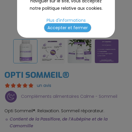
naviguer sur le site, vous acceptez
notre politique relative aux cookies.
Plus d'informations
Accepter et fermer
OPTI SOMMEIL®
un avis
Compléments alimentaires Calme - Sommeil
Opti Sommeil®. Relaxation. Sommeil réparateur.
Contient de la Passiflore, de l’Aubépine et de la
Camomille