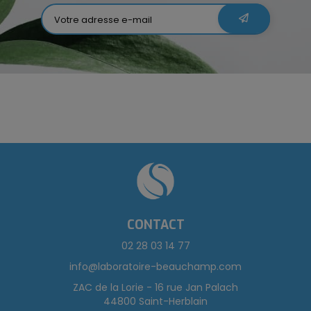
CONTACT
02 28 03 14 77
info@laboratoire-beauchamp.com
ZAC de la Lorie - 16 rue Jan Palach
44800 Saint-Herblain