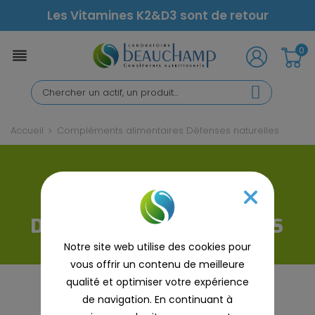
Les Vitamines K2&D3 sont de retour
0

Accueil
Compléments alimentaires Défenses naturelles
COMPLÉMENTS
ALIMENTAIRES
DÉFENSES NATURELLES
Notre site web utilise des cookies pour
vous offrir un contenu de meilleure
qualité et optimiser votre expérience
Conservez une bonne
de navigation. En continuant à
immunité pour rester en