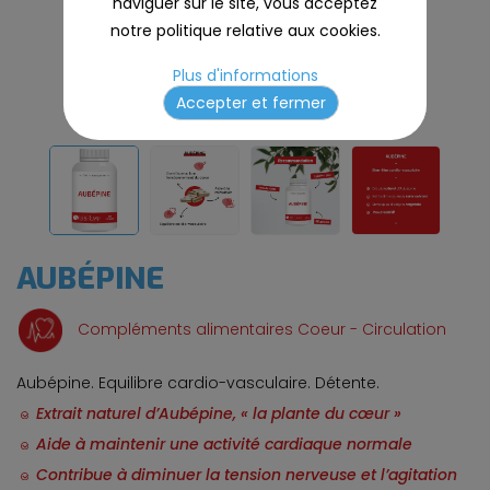
naviguer sur le site, vous acceptez
notre politique relative aux cookies.
Plus d'informations
Accepter et fermer
AUBÉPINE
Compléments alimentaires Coeur - Circulation
Aubépine
. Equilibre cardio-vasculaire. Détente.
Extrait naturel d’Aubépine, « la plante du cœur »
Aide à maintenir une activité cardiaque normale
Contribue à diminuer la tension nerveuse et l’agitation