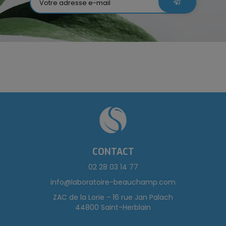
CONTACT
02 28 03 14 77
info@laboratoire-beauchamp.com
ZAC de la Lorie - 16 rue Jan Palach
44800 Saint-Herblain