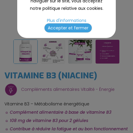
naviguer sur le site, vous acceptez
notre politique relative aux cookies.
Plus d'informations
Accepter et fermer
VITAMINE B3 (NIACINE)
Compléments alimentaires Vitalité - Énergie
Vitamine B3 – Métabolisme énergétique
Complément alimentaire à base de vitamine B3
108 mg de vitamine B3 pour 2 gélules
Contribue à réduire la fatigue et au bon fonctionnement